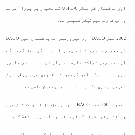
اور پاکستان کی پہلی USFDA کے معیار پر پورا اُترنے
والی فارماسیوٹیکل کمپنی ہے۔
2002 میں BAGO اور فیروزسنز نے پاکستان میں BAGO
کی معیاری ادویات کے وسیع انتخاب کو پیش کرنے کے
لیے تجارتی شراکت داری اختیار کی۔ پہلے دو سالوں
میں ہم نے جگر اور کینسر کے شعبوں میں پہلی تین
کمپنیوں میں جگہ بنا کر نمایاں مقام حاصل کیا۔
دسمبر 2004 میں BAGO اور فیروزسنز نے پاکستان میں
جائنٹ وینچر کرنے کے لیے اقرار نامہ پر دستخط کئیے۔
ادویات سازی کے لیے بایالوجیکل کا استعمال کرنے