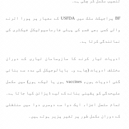
تنصیب مکمل کر چکی ہے۔
BF پراجیکٹ ملک میں USFDA کے معیار پر پورا اترنے
والی کسی بھی قسم کی پہلی فارماسیوٹیکل فیکٹری کی
نمائندگی کرتا ہے۔
ادویات تیار کرنے کا سازوسامان تیاری کے دوران
مختلف ادویات (چاہے وہ بایالوجیکل کی مدد سے بنائی
گئی ادویات ہوں، vaccines ہوں یا ٹیکے ہوں) میں مکمل
علیحدگی کو یقینی بنانے کے لیے ڈیزائن کیا جاتا ہے۔
تمام متصل اجزاء ایک دوا سے دوسری دوا میں منتقلی
کے دوران مکمل طور پر تغیر پزیر ہوتے ہیں۔