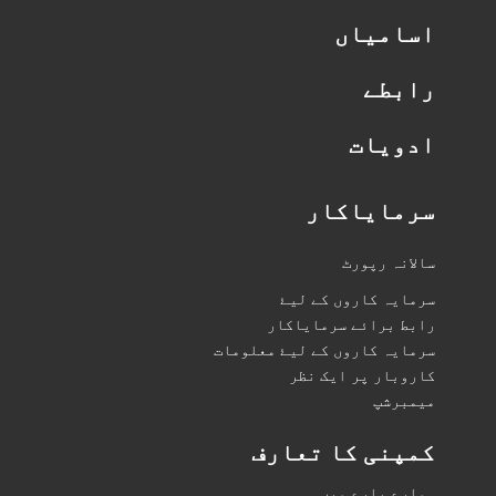
اسامیاں
رابطے
ادویات
سرمایاکار
سالانہ رپورٹ
سرمایہ کاروں کے لیۓ
رابط برائے سرمایاکار
سرمایہ کاروں کے لیۓ معلومات
کاروبار پر ایک نظر
میمبرشپ
کمپنی کا تعارف
ہمارے بارے میں