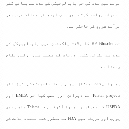
ہونے میں مدد کی جو بایالوجیکل کی مدد سے بنائی گئی
ادویات برآمد کرتے ہیں۔ اب ایشیائی ممالک میں بھی
برآمد شروع کی جاچکی ہے۔
BF Biosciences کا پلانٹ پاکستان میں بایالوجیکل کی
مدد سے بنائی گئی ادویات کے شعبے میں اولین مقام
رکھتا ہے۔
ہمارا پلانٹ ممتاز یورپی فارماسیوٹیکل ڈیزائنر
Telstar projects نے ڈیزائن اور نصب کیا جو EMEA اور
USFDA کے معیار پر پورا اُترتا ہے۔ Telstar ماضی میں
یورپ اور مریکہ میں FDA سے منظور شدہ متعدد پلانٹ کی