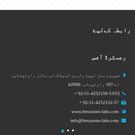
رابطہ کےلیۓ
رجسٹرڈ آفس
فیروز سنز لیبارٹریز لمیٹڈ,
دی مال، راولپنڈی،
اے
-197
راولپنڈی -42000
+
92-51-4252150-53/55
+
92-51-4252152-57
www.ferozsons-labs.com
info@ferozsons-labs.com
1
2
3