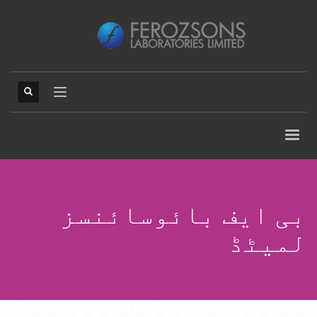
بی ایف بائوسائنسز
لمیٹڈ