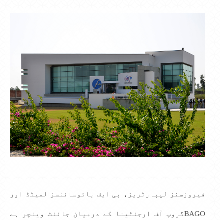
فیروزسنز لیبارٹریز، بی ایف بائوسائنسز لمیٹڈ اور
BAGOگروپ آف ارجنٹینا کے درمیان جائنٹ وینچر ہے