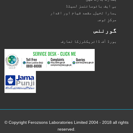
بی ایف بائوسائنسز لمیٹڈ
ہمارا تخیل, مقصد قیام اور اقدار
مرکزِ توجہ
گورننس
بورڈ آف ڈائریکٹرزکا تعارف
© Copyright Ferozsons Laboratories Limited 2004 - 2018 all rights
reserved.