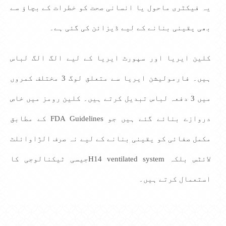
یہ فیکٹری ماحول یا انسانی صحت کو خطرات کے بچاؤ سے
بھی یقینی بنانے کے لیے ڈیزائن کی گئی ہے۔
کلین ایریا اور سپورٹ ایریا کے لیے الگ الگ لباس
ہیں۔ فارمولیشن ایریا سے متعلق لوگ 3 مختلف کمروں
میں 3 دفعہ لباس تبدیل کرتے ہیں۔ کلین رومز میں خاص
دروازے بنائے گئے ہیں جو FDA Guidelines کے مطابق
مکمل صفائی کو یقینی بنانے کے لیے نہ صرف الڑاوائلٹ
لائٹس بلکہ H14 ventilated systemجیسی ٹیکنالوجی کا
استعمال کرتے ہیں۔